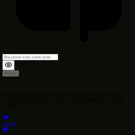
Masuk
*
Jika Anda mengalami Kesulitan saat login, Silahkan
hubungi kami di Live Chat untuk Membantu anda
selanjutnya
home