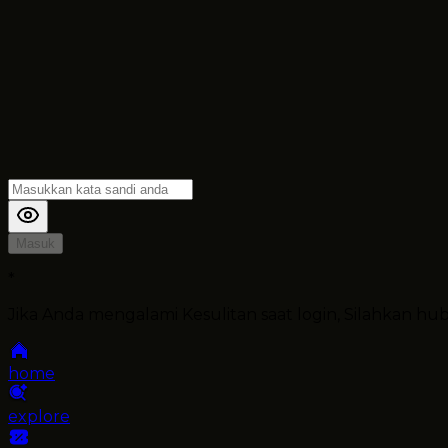
Masuk
*
Jika Anda mengalami Kesulitan saat login, Silahkan h
home
explore