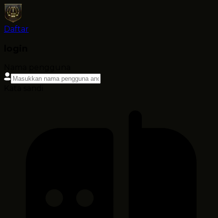
Daftar
login
Nama pengguna
Kata sandi