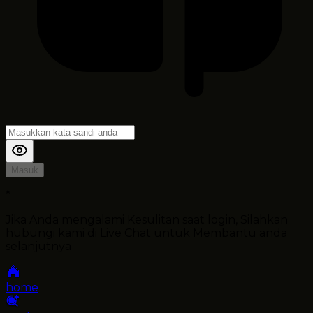
Masuk
*
Jika Anda mengalami Kesulitan saat login, Silahkan
hubungi kami di Live Chat untuk Membantu anda
selanjutnya
home