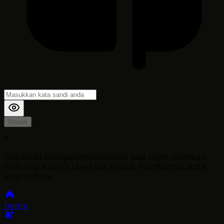
Masuk
*
Jika Anda mengalami Kesulitan saat login, Silahkan
hubungi kami di Live Chat untuk Membantu anda
selanjutnya
home