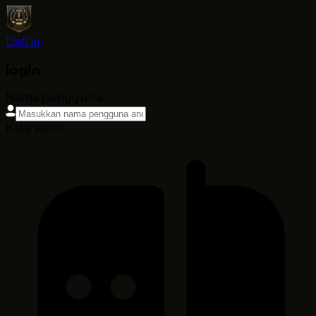
Daftar
login
Nama pengguna
Kata sandi