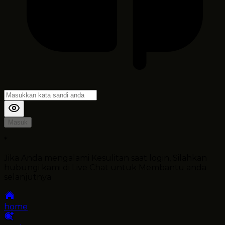
Masuk
*
Jika Anda mengalami Kesulitan saat login, Silahkan
hubungi kami di Live Chat untuk Membantu anda
selanjutnya
home